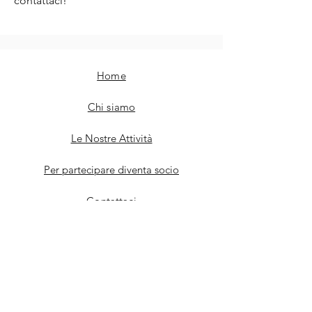
contattaci!
Home
Chi siamo
Le Nostre Attività
Per partecipare diventa socio
Contattaci
Privacy
Seguici sui social