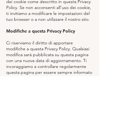
dei cookie come descritto in questa Privacy
Policy. Se non acconsenti all’uso dei cookie,
ti invitiamo a modificare le impostazioni del
tuo browser o a non utilizzare il nostro sito.
Modifiche a questa Privacy Policy
Ci riserviamo il diritto di apportare
modifiche a questa Privacy Policy. Qualsiasi
modifica sarà pubblicata su questa pagina
con una nuova data di aggiornamento. Ti
incoraggiamo a controllare regolarmente
questa pagina per essere sempre informato
su come utilizziamo i cookie.
Contatti
Per qualsiasi domanda o richiesta riguardo a
questa Privacy Policy, puoi contattarci
all’indirizzo
quiarte.pc@gmail.com
o al
numero
351 694 0962
.
Questa Privacy Policy è stata redatta per
conformarsi alle normative vigenti in materia