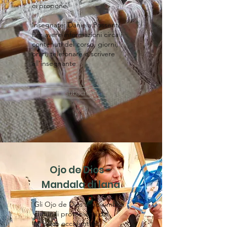
ci propone.
Insegnate: Daniela Possenti
Per avere informazioni circa i
contenuti del corso, giorni,
orari, telefonare o scrivere
all'insegnante
subscribe
Ojo de Dios -
Mandala di lana
​Gli Ojo de Dios sono simboli
culturali provenienti dal
Messico occidentale.