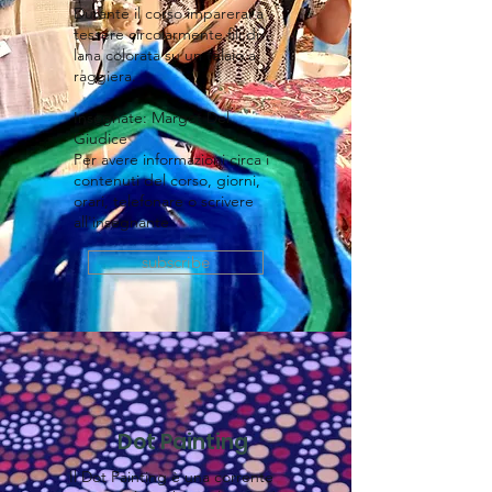
Durante il corso imparerai a
tessere circolarmente fili di
lana colorata su un telaio a
raggiera.
Insegnate: Margot Del
Giudice
Per avere informazioni circa i
contenuti del corso, giorni,
orari, telefonare o scrivere
all'insegnante
subscribe
Dot Painting
​Il Dot Painting è una corrente