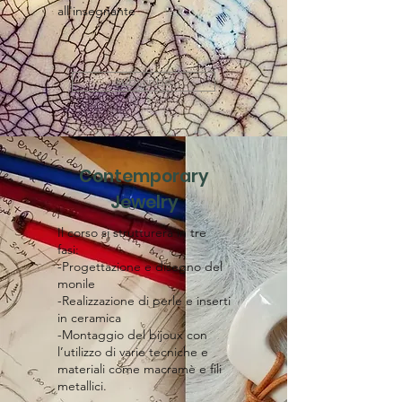
all'insegnante
subscribe
Contemporary
Jewelry
​Il corso si strutturerà in tre
fasi:
-Progettazione e disegno del
monile
-Realizzazione di perle e inserti
in ceramica
-Montaggio del bijoux con
l’utilizzo di varie tecniche e
materiali come macramè e fili
metallici.