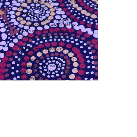
artistica che richiama lo stile di
pittura degli aborigeni
australiani.
Durante il corso imparerai una
tecnica con la quale realizzare
opere accostando punti di
colore su diverse superfici.
Insegnate: Margot Del
Giudice
Per avere informazioni circa i
contenuti del corso, giorni,
orari, telefonare o scrivere
all'insegnante
subscribe