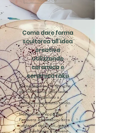
Come dare forma
scultorea all’idea
creativa
utilizzando
ceramica e
ceramica raku
​Si insegneranno le tecniche
del colombino, della lastra
nonchè il modellato a
bassorilievo e a tutto tondo.
Insegnante: Peppa Vey
Per avere informazioni circa i
contenuti del corso, giorni,
orari, telefonare o scrivere