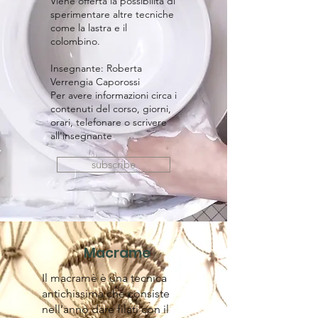
Viene offerta la possibilità di
sperimentare altre tecniche
come la lastra e il
colombino.
Insegnante: Roberta
Verrengia Caporossi
Per avere informazioni circa i
contenuti del corso, giorni,
orari, telefonare o scrivere
all'insegnante
subscribe
Macrame
​Il macramè è una tecnica
antichissima che consiste
nell’anno dare filati con il