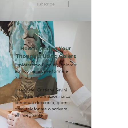
subscribe
How to Shape Your
Thoughts Using Colors
​Esploreremo l’uso del colore
acrilico nelle varie forme e
tecniche
Insegnate: Cristiana Savini
Per avere informazioni circa i
contenuti del corso, giorni,
orari, telefonare o scrivere
all'insegnante
subscribe