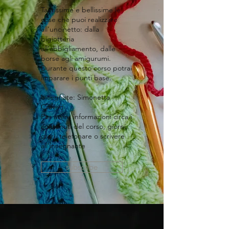
​Tantissime e bellissime le
cose che puoi realizzare
all’uncinetto: dalla
bigiotteria
all’abbigliamento, dalle
borse agli amigurumi.
Durante questo corso potrai
imparare i punti base.
Insegnate: Simonetta
Cravedi
Per avere informazioni circa i
contenuti del corso, giorni,
orari, telefonare o scrivere
all'insegnante
subscribe