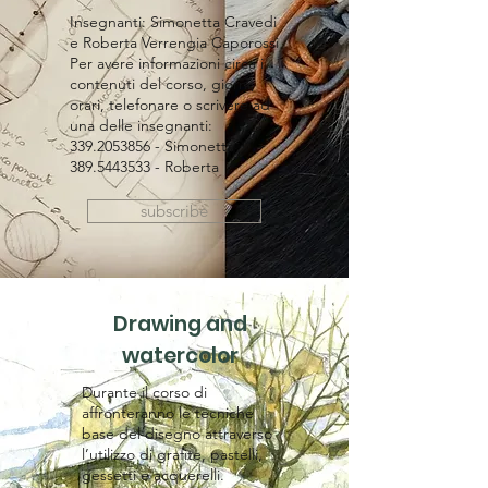
Insegnanti: Simonetta Cravedi
e Roberta Verrengia Caporossi
Per avere informazioni circa i
contenuti del corso, giorni,
orari, telefonare o scrivere ad
una delle insegnanti:
339.2053856
- Simonetta
389.5443533
- Roberta
subscribe
Drawing and
watercolor
​Durante il corso di
affronteranno le tecniche
base del disegno attraverso
l’utilizzo di grafite, pastelli,
gessetti e acquerelli.