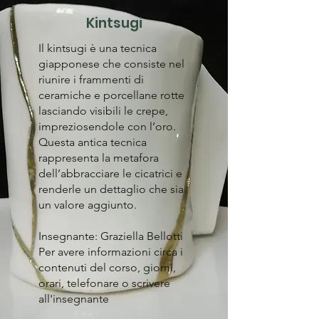
Kintsugi
Il kintsugi è una tecnica
giapponese che consiste nel
riunire i frammenti di
ceramiche e porcellane rotte
lasciando visibili le crepe,
impreziosendole con l’oro.
Questa antica tecnica
rappresenta la metafora
dell’abbracciare le cicatrici e
renderle un dettaglio che sia
un valore aggiunto.
Insegnante: Graziella Bellotti
Per avere informazioni circa i
contenuti del corso, giorni,
orari, telefonare o scrivere
all'insegnante