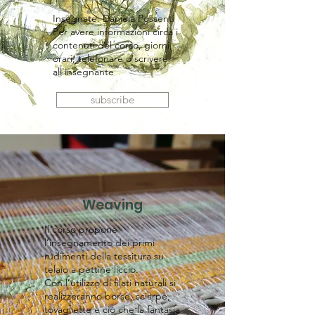
Insegnate: Daniela Possenti
Per avere informazioni circa i
contenuti del corso, giorni,
orari, telefonare o scrivere
all'insegnante
subscribe
Weaving
​Il corso propone
l’insegnamento dei primi
rudimenti della tessitura su
telaio a pettine liccio.
Con l’utilizzo di filati naturali si
realizzeranno borse, sciarpe,
tovagliette e ciò che la fantasia