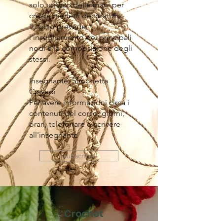
solo utilizzo delle mani per
creare merletti decorativi.
Il corso prevede
l’insegnamento dei principali
nodi e la composizione degli
stessi.
Insegnante: Simonetta
Cravedi
Per avere informazioni circa i
contenuti del corso, giorni,
orari, telefonare o scrivere
all'insegnante
subscribe
Crochet