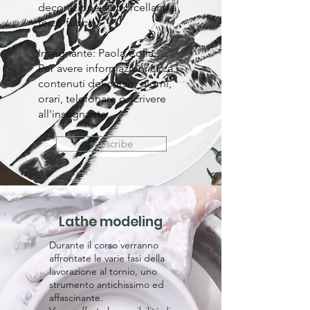
decorazione su porcellana a
terzo fuoco.​
Insegnante: Paola Colla
Per avere informazioni circa i
contenuti del corso, giorni,
orari, telefonare o scrivere
all'insegnante
subscribe
Lathe modeling
​Durante il corso verranno
affrontate le varie fasi della
lavorazione al tornio, uno
strumento antichissimo ed
affascinante.